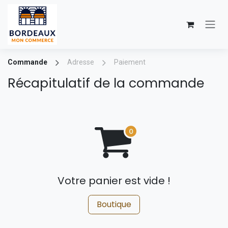
Se rendre au contenu
Commande
Adresse
Paiement
Récapitulatif de la commande
Votre panier est vide !
Boutique